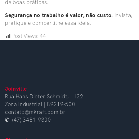
de boas práticas.
Segurança no trabalho é valor, não custo.
Invista,
pratique e compartilhe essa ideia.
Post Views:
44
Joinville
Rua Hans Dieter Schmidt, 1122
Zona Industrial | 89219-500
contato@mkraft.com.br
✆ (47) 3481-9300