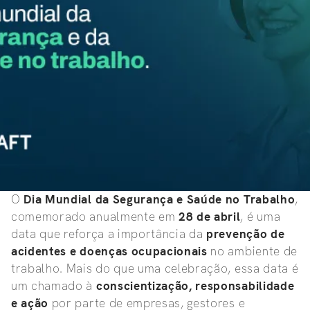
O
Dia Mundial da Segurança e Saúde no Trabalho
,
comemorado anualmente em
28 de abril
, é uma
data que reforça a importância da
prevenção de
acidentes e doenças ocupacionais
no ambiente de
trabalho. Mais do que uma celebração, essa data é
um chamado à
conscientização, responsabilidade
e ação
por parte de empresas, gestores e