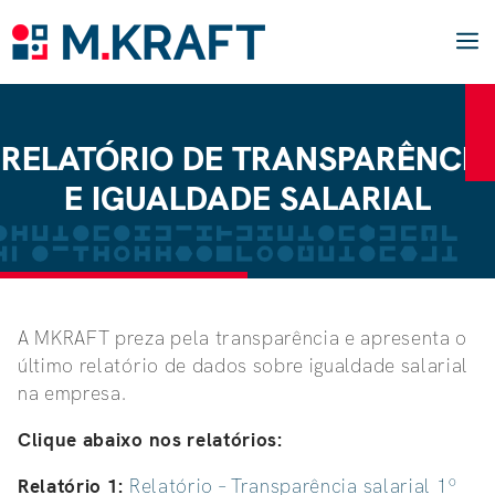
Pular
para
o
conteúdo
M
RELATÓRIO DE TRANSPARÊNCIA
E IGUALDADE SALARIAL
A MKRAFT preza pela transparência e apresenta o
último relatório de dados sobre igualdade salarial
na empresa.
Clique abaixo nos relatórios:
Relatório 1:
Relatório – Transparência salarial 1º