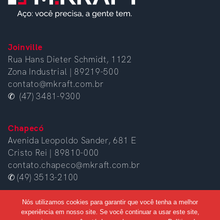
Joinville
Rua Hans Dieter Schmidt, 1122
Zona Industrial | 89219-500
contato@mkraft.com.br
✆ (47) 3481-9300
Chapecó
Avenida Leopoldo Sander, 681 E
Cristo Rei | 89810-000
contato.chapeco@mkraft.com.br
✆ (49) 3513-2100
Nós utilizamos cookies para garantir que você tenha a melhor
experiência em nosso site. Se você continuar a usar este site,