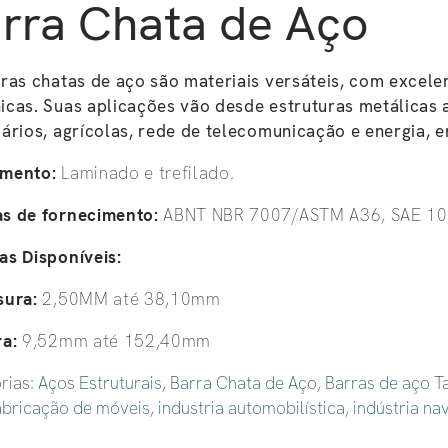
rra Chata de Aço
ras chatas de aço são materiais versáteis, com excele
icas.
Suas aplicações vão desde estruturas metálicas 
ários, agrícolas, rede de telecomunicação e energia, e
mento:
Laminado e trefilado.
s de fornecimento:
ABNT NBR 7007/ASTM A36, SAE 10
as Disponíveis:
sura:
2,50MM até 38,10mm
ra:
9,52mm até 152,40mm
rias:
Aços Estruturais
,
Barra Chata de Aço
,
Barras de aço
T
abricação de móveis
,
industria automobilística
,
indústria na