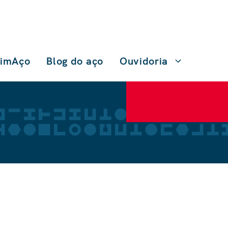
TimAço
Blog do aço
Ouvidoria