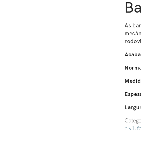
Ba
As bar
mecân
rodovi
Acaba
Norma
Medid
Espes
Largu
Catego
civil
,
f