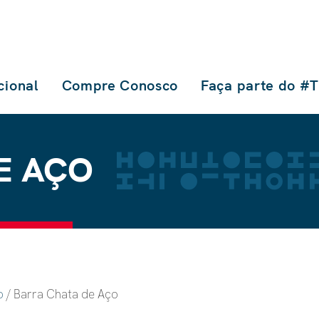
ucional
Compre Conosco
Faça parte do #
E AÇO
o
/ Barra Chata de Aço