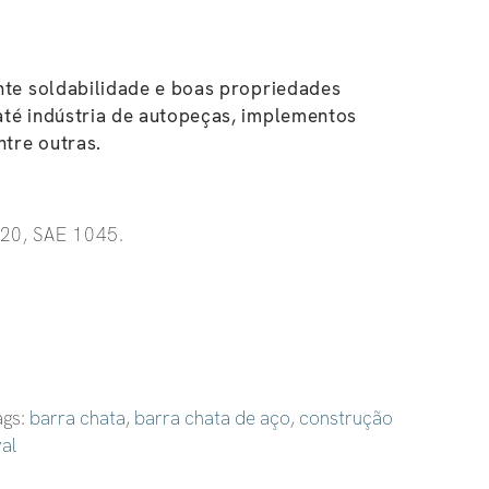
nte soldabilidade e boas propriedades
até indústria de autopeças, implementos
ntre outras.
20, SAE 1045.
ags:
barra chata
,
barra chata de aço
,
construção
val