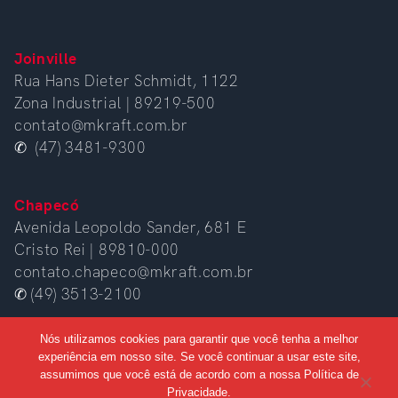
Joinville
Rua Hans Dieter Schmidt, 1122
Zona Industrial | 89219-500
contato@mkraft.com.br
✆ (47) 3481-9300
Chapecó
Avenida Leopoldo Sander, 681 E
Cristo Rei | 89810-000
contato.chapeco@mkraft.com.br
✆ (49) 3513-2100
Nós utilizamos cookies para garantir que você tenha a melhor
experiência em nosso site. Se você continuar a usar este site,
assumimos que você está de acordo com a nossa Política de
Privacidade.