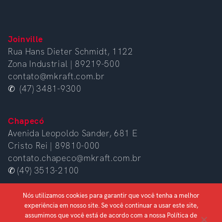
Joinville
Rua Hans Dieter Schmidt, 1122
Zona Industrial | 89219-500
contato@mkraft.com.br
✆ (47) 3481-9300
Chapecó
Avenida Leopoldo Sander, 681 E
Cristo Rei | 89810-000
contato.chapeco@mkraft.com.br
✆ (49) 3513-2100
Nós utilizamos cookies para garantir que você tenha a melhor
experiência em nosso site. Se você continuar a usar este site,
assumimos que você está de acordo com a nossa Política de