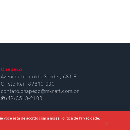
Chapecó
Avenida Leopoldo Sander, 681 E
Cristo Rei | 89810-000
contato.chapeco@mkraft.com.br
✆ (49) 3513-2100
ue você está de acordo com a nossa Política de Privacidade.