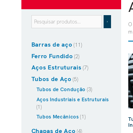
O
m
Barras de aço
(11)
Ferro Fundido
(2)
Aços Estruturais
(7)
Tubos de Aço
(5)
Tubos de Condução
(3)
Aços Industriais e Estruturais
(1)
Tubos Mecânicos
(1)
T
In
Chapas de Aço
(4)