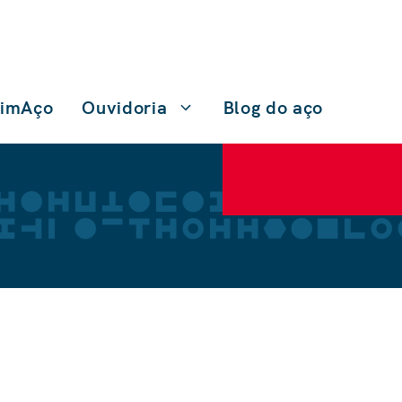
TimAço
Ouvidoria
Blog do aço