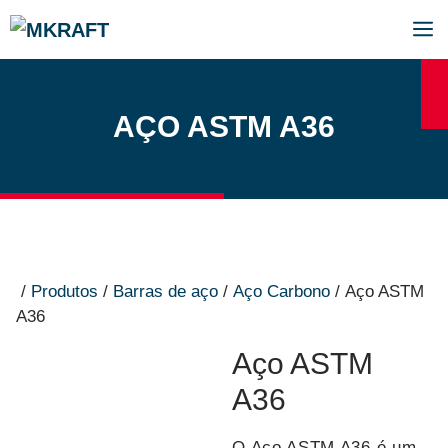
Pular
para
o
M
conteúdo
AÇO ASTM A36
/
Produtos
/
Barras de aço
/
Aço Carbono
/ Aço ASTM
A36
Aço ASTM
A36
O Aço ASTM A36 é um